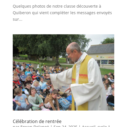
Quelques photos de notre classe découverte à
Quiberon qui vient compléter les messages envoyés
sur...
Célébration de rentrée
par
Erwan Delanoë
|
Sep 24, 2025
|
Accueil
,
cycle 1
,