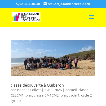
02.96.30.04.40
eco22.stjo.landehen@e-c.bzh
classe découverte à Quiberon
par
Isabelle Poilvet
|
Avr 3, 2026
|
Accueil
,
classe
CE2CM1 form
,
classe CM1CM2 form
,
cycle 1
,
cycle 2
,
cycle 3