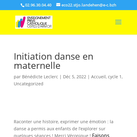
02.96.30.04.40
eco22.stjo.landehen@e-c.bzh
Initiation danse en
maternelle
par
Bénédicte Leclerc
|
Déc 5, 2022
|
Accueil
,
cycle 1
,
Uncategorized
Raconter une histoire, exprimer une émotion : la
danse a permis aux enfants de l’explorer sur
Faisons
quelques séances ! Merci Véronique !