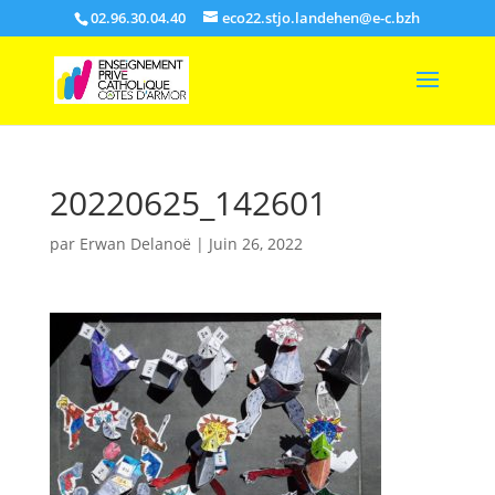
02.96.30.04.40
eco22.stjo.landehen@e-c.bzh
20220625_142601
par
Erwan Delanoë
|
Juin 26, 2022