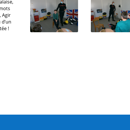
alaise,
 mots
, Agir
u d’un
tée !