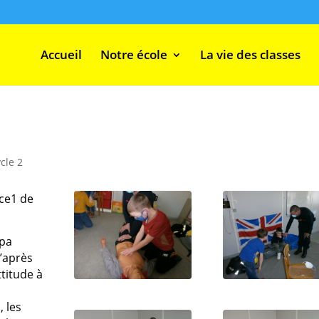
Accueil
Notre école
La vie des classes
ycle 2
 ce1 de
apa
l’après
ttitude à
, les