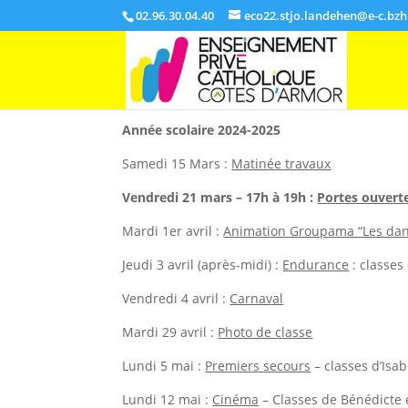
02.96.30.04.40
eco22.stjo.landehen@e-c.bzh
Année scolaire 2024-2025
Samedi 15 Mars :
Matinée travaux
Vendredi 21 mars – 17h à 19h :
Portes ouvert
Mardi 1er avril :
Animation Groupama “Les da
Jeudi 3 avril (après-midi) :
Endurance
: classes
Vendredi 4 avril :
Carnaval
Mardi 29 avril :
Photo de classe
Lundi 5 mai :
Premiers secours
– classes d’Isa
Lundi 12 mai :
Cinéma
– Classes de Bénédicte