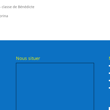
 classe de Bénédicte
brina
Nous situer