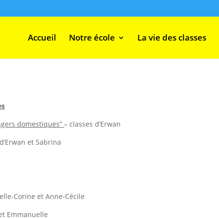
Accueil
Notre école
La vie des classes
es
ngers domestiques”
– classes d’Erwan
 d’Erwan et Sabrina
belle-Corine et Anne-Cécile
 et Emmanuelle